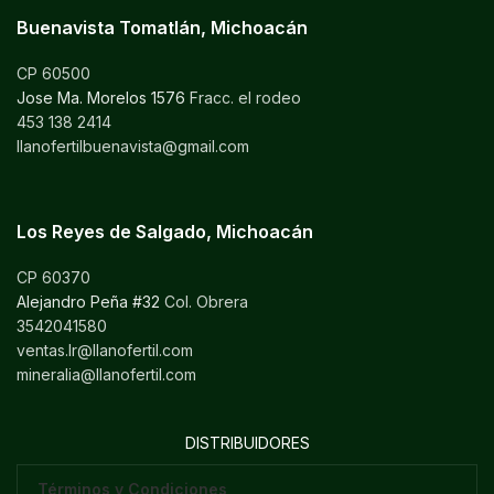
Buenavista Tomatlán, Michoacán
CP 60500
Jose Ma. Morelos 1576
Fracc. el rodeo
453 138 2414
llanofertilbuenavista@gmail.com
Los Reyes de Salgado, Michoacán
CP 60370
Alejandro Peña #32
Col. Obrera
3542041580
ventas.lr@llanofertil.com
mineralia@llanofertil.com
DISTRIBUIDORES
Términos y Condiciones