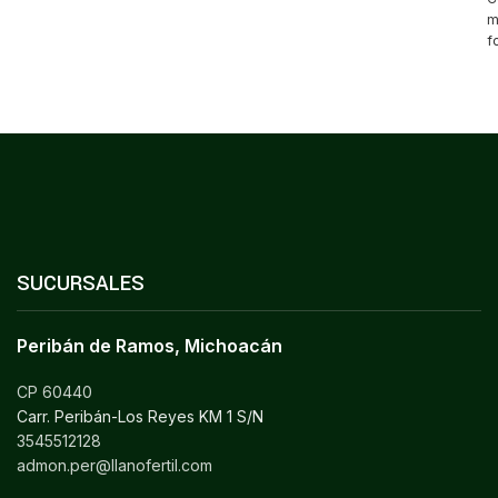
m
f
C
R
SUCURSALES
Peribán de Ramos, Michoacán
CP 60440
Carr. Peribán-Los Reyes KM 1 S/N
3545512128
admon.per@llanofertil.com