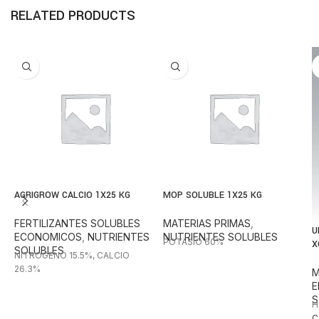
RELATED PRODUCTS
AGRIGROW CALCIO 1X25 KG
MOP SOLUBLE 1X25 KG
FERTILIZANTES SOLUBLES
MATERIAS PRIMAS
,
U
ECONOMICOS
,
NUTRIENTES
NUTRIENTES SOLUBLES
POTASIO 60%
X
SOLUBLES
NITROGENO 15.5%, CALCIO
26.3%
M
E
S
H
C