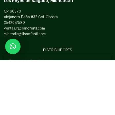
Los Reyes de Salgado, Michoacán
CP 60370
Alejandro Peña #32
Col. Obrera
3542041580
ventas.lr@llanofertil.com
mineralia@llanofertil.com
DISTRIBUIDORES
Términos y Condiciones
Aviso de Privacidad