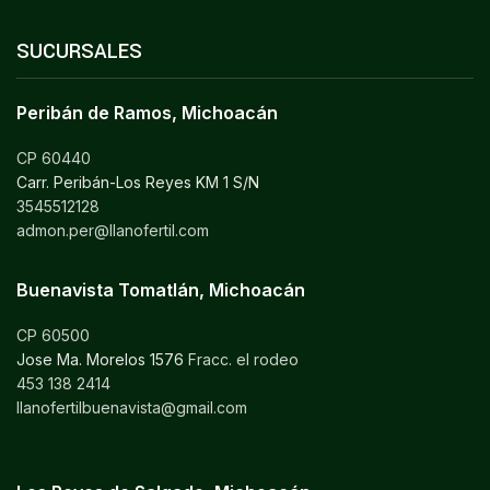
SUCURSALES
Peribán de Ramos, Michoacán
CP 60440
Carr. Peribán-Los Reyes KM 1 S/N
3545512128
admon.per@llanofertil.com
Buenavista Tomatlán, Michoacán
CP 60500
Jose Ma. Morelos 1576
Fracc. el rodeo
453 138 2414
llanofertilbuenavista@gmail.com