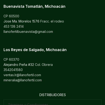
Buenavista Tomatlán, Michoacán
CP 60500
Jose Ma. Morelos 1576
Fracc. el rodeo
453 138 2414
llanofertilbuenavista@gmail.com
Los Reyes de Salgado, Michoacán
CP 60370
Alejandro Peña #32
Col. Obrera
3542041580
ventas.lr@llanofertil.com
mineralia@llanofertil.com
DISTRIBUIDORES
Términos y Condiciones