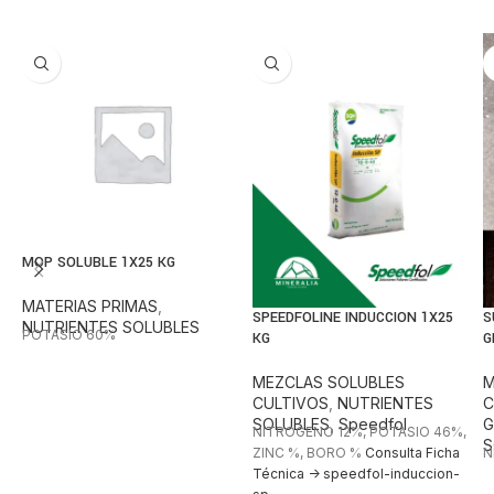
MOP SOLUBLE 1X25 KG
MATERIAS PRIMAS
,
SPEEDFOLINE INDUCCION 1X25
S
NUTRIENTES SOLUBLES
POTASIO 60%
KG
G
MEZCLAS SOLUBLES
M
CULTIVOS
,
NUTRIENTES
C
SOLUBLES
,
Speedfol
G
NITROGENO 12%, POTASIO 46%,
S
ZINC %, BORO %
Consulta Ficha
N
Técnica -> speedfol-induccion-