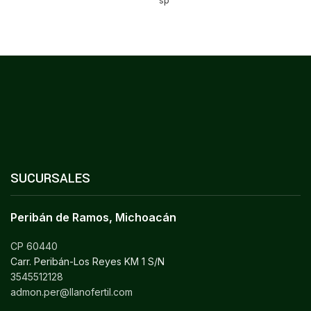
sp
SUCURSALES
Peribán de Ramos, Michoacán
CP 60440
Carr. Peribán-Los Reyes KM 1 S/N
3545512128
admon.per@llanofertil.com