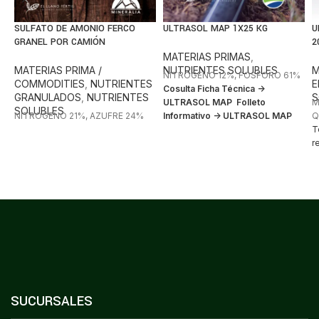
SULFATO DE AMONIO FERCO
ULTRASOL MAP 1X25 KG
U
GRANEL POR CAMIÓN
2
MATERIAS PRIMAS
,
MATERIAS PRIMA /
NUTRIENTES SOLUBLES
M
NITROGENO 12%, FOSFORO 61%
COMMODITIES
,
NUTRIENTES
E
Cosulta Ficha Técnica ->
GRANULADOS
,
NUTRIENTES
S
ULTRASOL MAP
Folleto
M
SOLUBLES
NITROGENO 21%, AZUFRE 24%
Informativo -> ULTRASOL MAP
Q
T
r
SUCURSALES