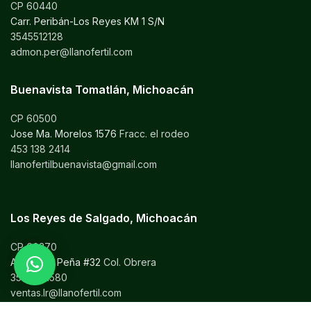
CP 60440
Carr. Peribán-Los Reyes KM 1 S/N
3545512128
admon.per@llanofertil.com
Buenavista Tomatlán, Michoacán
CP 60500
Jose Ma. Morelos 1576
Fracc. el rodeo
453 138 2414
llanofertilbuenavista@gmail.com
Los Reyes de Salgado, Michoacán
CP 60370
Alejandro Peña #32
Col. Obrera
3542041580
ventas.lr@llanofertil.com
mineralia@llanofertil.com