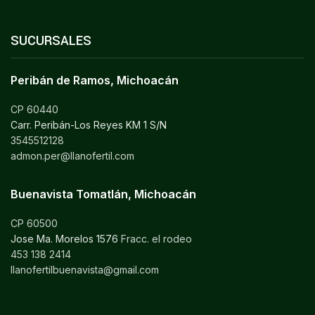
SUCURSALES
Peribán de Ramos, Michoacán
CP 60440
Carr. Peribán-Los Reyes KM 1 S/N
3545512128
admon.per@llanofertil.com
Buenavista Tomatlán, Michoacán
CP 60500
Jose Ma. Morelos 1576
Fracc. el rodeo
453 138 2414
llanofertilbuenavista@gmail.com