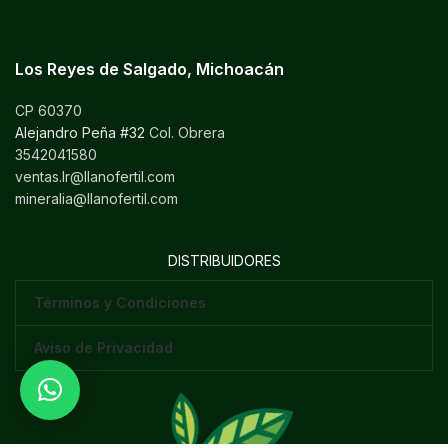
Los Reyes de Salgado, Michoacán
CP 60370
Alejandro Peña #32
Col. Obrera
3542041580
ventas.lr@llanofertil.com
mineralia@llanofertil.com
DISTRIBUIDORES
Términos y Condiciones
Aviso de Privacidad