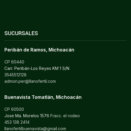
SUCURSALES
Peribán de Ramos, Michoacán
CP 60440
Carr. Peribán-Los Reyes KM 1 S/N
3545512128
admon.per@llanofertil.com
Buenavista Tomatlán, Michoacán
CP 60500
Jose Ma. Morelos 1576
Fracc. el rodeo
453 138 2414
llanofertilbuenavista@gmail.com