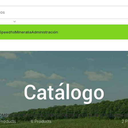
Speedfol
Mineralia
Administración
Catálogo
OMPLEJOS NPK
FERTILIZANTE SOLUBLES DE ALTA EFICIENCIA
FE
Products
6 Products
2 P