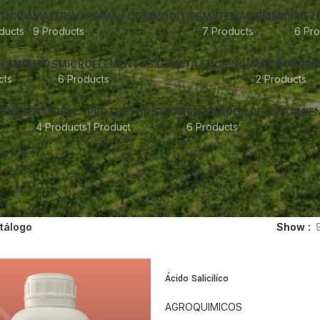
TICIDA
MATERIAS PRIMA / COMMODITIES
MATERIAS PRIMAS
MEZC
ducts
9 Products
7 Products
6 Pro
ELEMENTOS
MICROELEMENTOS DE ALTA EFICIENCIA
MICROELEM
cts
6 Products
2 Products
LUBLES
OVICIDA
PROTECTOR SOLAR
REGULADOR DE CRECIMIE
4 Products
1 Product
6 Products
tálogo
Show
Ácido Salicilíco
AGROQUIMICOS