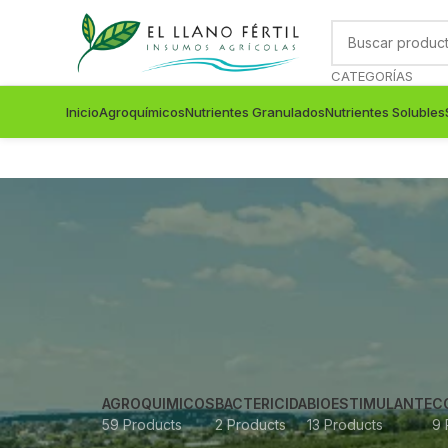
CATEGORÍAS
Inicio
Agroquímicos
Nutrientes Granulados
Nutrientes Solubles
AGROQUIMICOS
BACTERICIDA
BIOESTIMULANTE
C
59 Products
2 Products
13 Products
9 