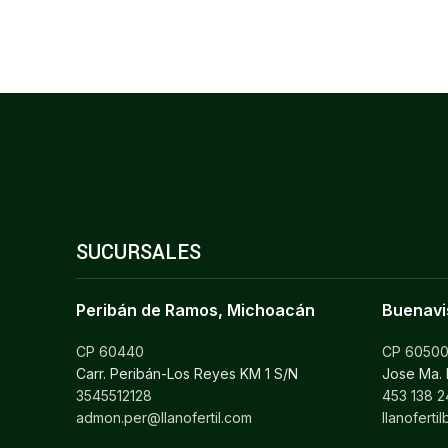
SUCURSALES
Peribán de Ramos, Michoacán
Buenavi
CP 60440
CP 6050
Carr. Peribán-Los Reyes KM 1 S/N
Jose Ma.
3545512128
453 138 2
admon.per@llanofertil.com
llanofert