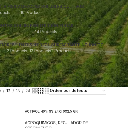
LA FISICA
MEZCLAS SOLUBLES CULTIVOS
ducts
10 Products
ENTOS SOLUBLES
NUTRICIÓN FOLIAR
14 Products
NTO
REPELENTE
SPEEDFOL
SURFACTANTE NO IONICO
2 Products
12 Products
2 Products
9
12
18
24
ACTIVOL 40% GS 24X10X2.5 GR
AGROQUIMICOS
,
REGULADOR DE