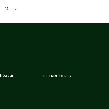
2
13
→
choacán
DISTRIBUIDORES
a