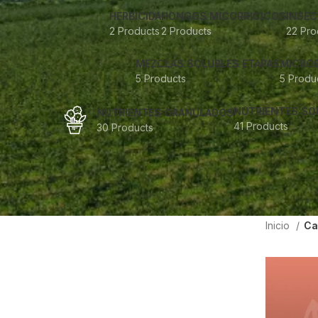
HERBICIDA
HONGOS MICORRICICOS
INSEC
2 Products
2 Products
22 Pro
MEZCLAS SOLUBLES ETAPAS
MICRO
5 Products
5 Produ
NUTRIENTES SO
NUTRIENTES GRANULADOS
41 Products
30 Products
Inicio
Ca