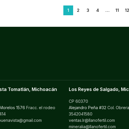
1
2
3
4
…
11
1
sta Tomatlán, Michoacán
Los Reyes de Salgado, Mi
0
CP 60370
 Morelos 1576
Fracc. el rodeo
Alejandro Peña #32
Col. Obrer
414
3542041580
ilbuenavista@gmail.com
ventas.lr@llanofertil.com
mineralia@llanofertil.com