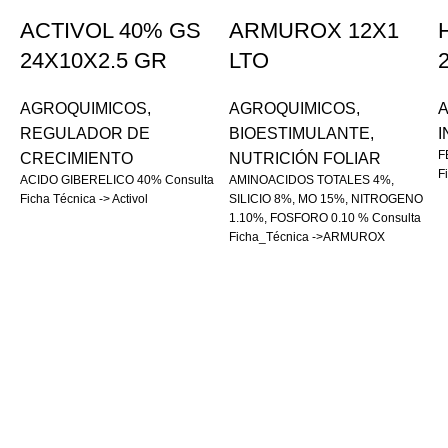
ACTIVOL 40% GS
ARMUROX 12X1
24X10X2.5 GR
LTO
AGROQUIMICOS
,
AGROQUIMICOS
,
REGULADOR DE
BIOESTIMULANTE
,
I
F
CRECIMIENTO
NUTRICIÓN FOLIAR
F
ACIDO GIBERELICO 40%
Consulta
AMINOACIDOS TOTALES 4%,
Ficha Técnica -> Activol
SILICIO 8%, MO 15%, NITROGENO
1.10%, FOSFORO 0.10 %
Consulta
Ficha_Técnica ->ARMUROX