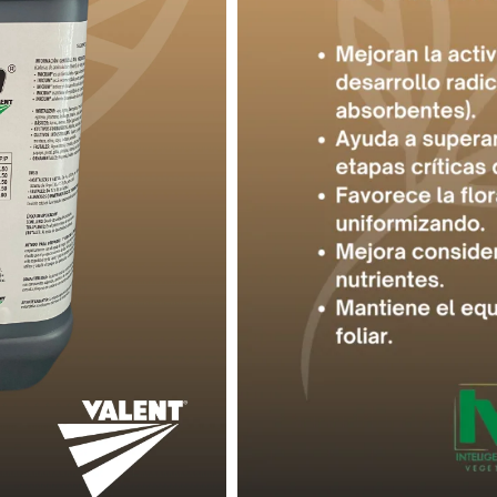
SKU:
VLNT014
Categorías
DESCRIPCIÓN
INICIUM favorece el desarrollo 
absorbentes lo que favorece 
reflejados en un equilibrio de l