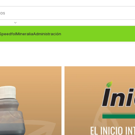
Speedfol
Mineralia
Administración
INICIUM 4X5 
AMINOACIDOS 7.5%, NITROGE
FICHA-TECNICA-INICIUM