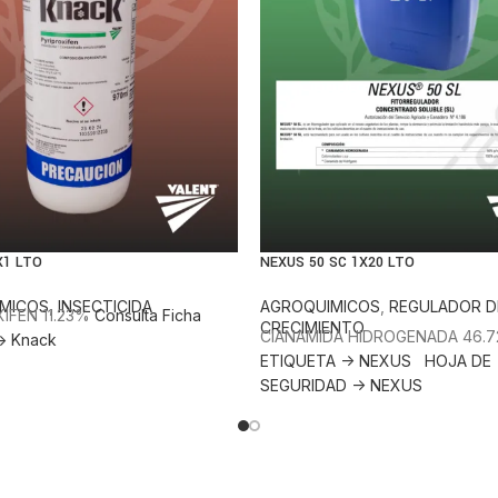
X1 LTO
NEXUS 50 SC 1X20 LTO
MICOS
,
INSECTICIDA
AGROQUIMICOS
,
REGULADOR D
IFEN 11.23%
Consulta Ficha
CRECIMIENTO
CIANAMIDA HIDROGENADA 46.
-> Knack
ETIQUETA -> NEXUS
HOJA DE
SEGURIDAD -> NEXUS