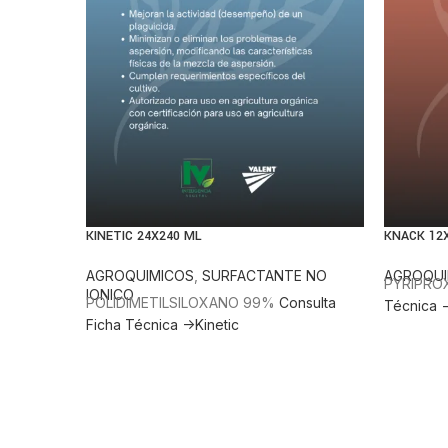
KINETIC 24X240 ML
KNACK 12
AGROQUIMICOS
,
SURFACTANTE NO
AGROQUI
PYRIPROX
IONICO
POLIDIMETILSILOXANO 99%
Consulta
Técnica 
Ficha Técnica ->Kinetic