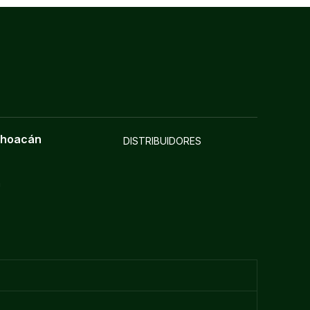
choacán
DISTRIBUIDORES
a