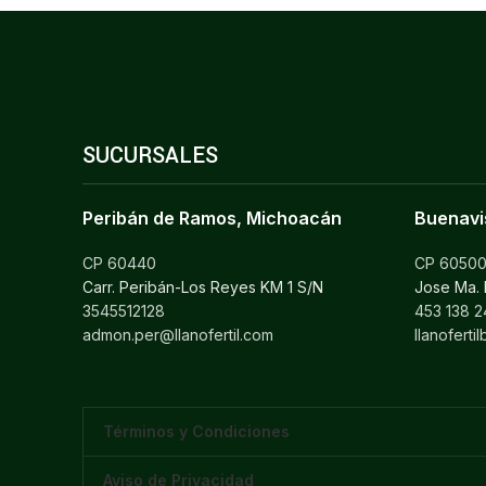
SUCURSALES
Peribán de Ramos, Michoacán
Buenavi
CP 60440
CP 6050
Carr. Peribán-Los Reyes KM 1 S/N
Jose Ma.
3545512128
453 138 2
admon.per@llanofertil.com
llanofert
Términos y Condiciones
Aviso de Privacidad