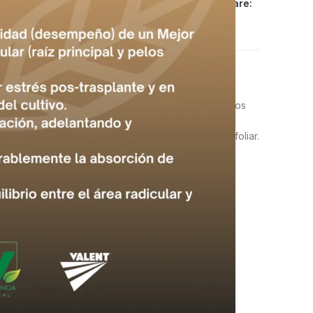
:
AGROQUIMICOS
,
BIOESTIMULANTE
Share:
radicular, tanto de la raíz principal como de los pelos
una adecuada absorción de nutrientes que se ven
a planta tanto en el área radicular cono en la parte foliar.