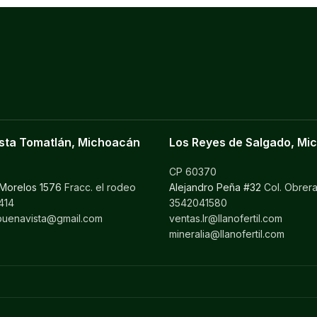
sta Tomatlán, Michoacán
Los Reyes de Salgado, Mi
0
CP 60370
 Morelos 1576
Fracc. el rodeo
Alejandro Peña #32
Col. Obrer
414
3542041580
ilbuenavista@gmail.com
ventas.lr@llanofertil.com
mineralia@llanofertil.com