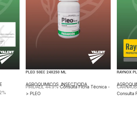
PLEO 50EC 24X250 ML
RAYNOX PL
E
AGROQUIMICOS
,
INSECTICIDA
AGROQUI
PIRIDALIL 44.9%
Consulta Ficha Técnica -
CARNAUBA
72%
> PLEO
Consulta 