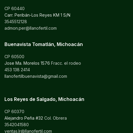
CP 60440
Carr. Peribán-Los Reyes KM 1 S/N
3545512128
admon.per@llanofertil.com
Buenavista Tomatlán, Michoacán
CP 60500
Jose Ma. Morelos 1576
Fracc. el rodeo
453 138 2414
llanofertilbuenavista@gmail.com
Los Reyes de Salgado, Michoacán
CP 60370
Alejandro Peña #32
Col. Obrera
3542041580
ventas.lr@llanofertil.com