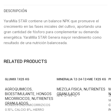
DESCRIPCIÓN
YaraMila STAR contiene un balance NPK que promueve el
crecimiento en las fases iniciales del cultivo, aportando una
gran cantidad de fósforo para complementar su demanda
energética. YaraMila STAR Genera mayor rendimiento como
resultado de una nutrición balanceada.
RELATED PRODUCTS
GLUMIX 1X25 KG
MINERALIA 12-24-12+ME 1X25 KG
P
AGROQUIMICOS
,
MEZCLA FISICA
,
NUTRIENTES
M
BIOESTIMULANTE
,
HONGOS
GRANULADOS
N
NPK 12-44-12
Z
MICORRICICOS
,
NUTRIENTES
M
GRANULADOS
HONGOS ENDOMICORRIZICOS
C
0.15%, CALCIO 8%, HIERRO
P