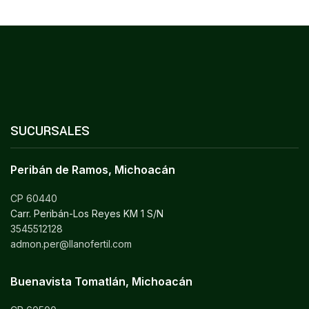
SUCURSALES
Peribán de Ramos, Michoacán
CP 60440
Carr. Peribán-Los Reyes KM 1 S/N
3545512128
admon.per@llanofertil.com
Buenavista Tomatlán, Michoacán