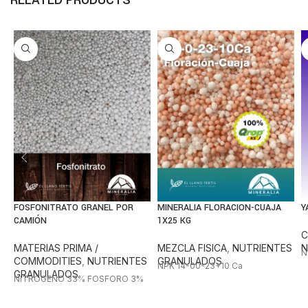
FOSFONITRATO GRANEL POR
MINERALIA FLORACION-CUAJA
Y
CAMIÓN
1X25 KG
C
MATERIAS PRIMA /
MEZCLA FISICA
,
NUTRIENTES
N
N
COMMODITIES
,
NUTRIENTES
GRANULADOS
NPK 14-00-23+10 Ca
GRANULADOS
NITROGENO 33% FOSFORO 3%