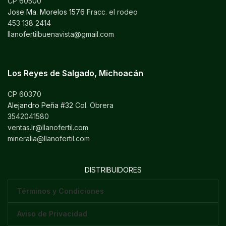
CP 60500
Jose Ma. Morelos 1576
Fracc. el rodeo
453 138 2414
llanofertilbuenavista@gmail.com
Los Reyes de Salgado, Michoacán
CP 60370
Alejandro Peña #32
Col. Obrera
3542041580
ventas.lr@llanofertil.com
mineralia@llanofertil.com
DISTRIBUIDORES
Términos y Condiciones
Aviso de Privacidad