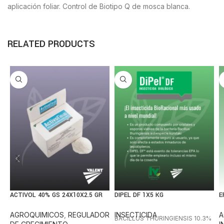
aplicación foliar. Control de Biotipo Q de mosca blanca.
RELATED PRODUCTS
ACTIVOL 40% GS 24X10X2.5 GR
DIPEL DF 1X5 KG
E
AGROQUIMICOS
,
REGULADOR
INSECTICIDA
A
BACILLUS THURINGIENSIS 10.3%