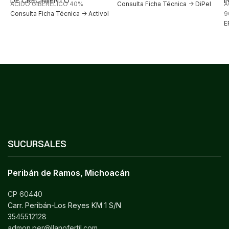
DE CRECIMIENTO
I
ACIDO GIBERELICO 40%
Consulta Ficha Técnica -> DiPel
A
Consulta Ficha Técnica -> Activol
9
E
SUCURSALES
Peribán de Ramos, Michoacán
CP 60440
Carr. Peribán-Los Reyes KM 1 S/N
3545512128
admon.per@llanofertil.com