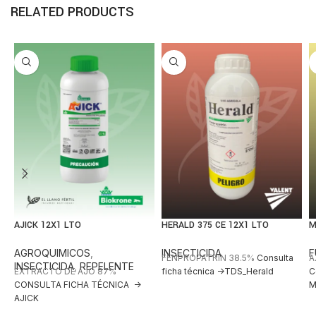
RELATED PRODUCTS
AJICK 12X1 LTO
HERALD 375 CE 12X1 LTO
M
AGROQUIMICOS
,
INSECTICIDA
F
FENPROPATRIN 38.5%
Consulta
A
INSECTICIDA
,
REPELENTE
EXTRACTO DE AJO 87%
ficha técnica ->TDS_Herald
C
CONSULTA FICHA TÉCNICA ->
M
AJICK