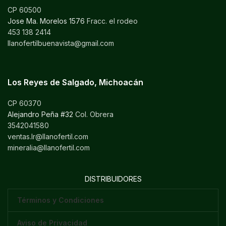
CP 60500
Jose Ma. Morelos 1576
Fracc. el rodeo
453 138 2414
llanofertilbuenavista@gmail.com
Los Reyes de Salgado, Michoacán
CP 60370
Alejandro Peña #32
Col. Obrera
3542041580
ventas.lr@llanofertil.com
mineralia@llanofertil.com
DISTRIBUIDORES
Términos y Condiciones
Aviso de Privacidad