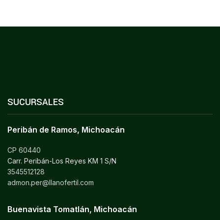
SUCURSALES
Peribán de Ramos, Michoacán
CP 60440
Carr. Peribán-Los Reyes KM 1 S/N
3545512128
admon.per@llanofertil.com
Buenavista Tomatlán, Michoacán