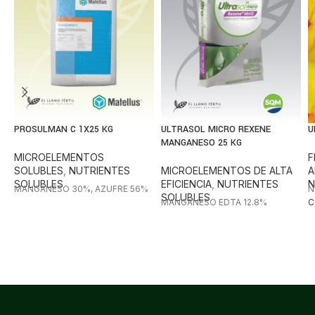
PROSULMAN C 1X25 KG
ULTRASOL MICRO REXENE
U
MANGANESO 25 KG
MICROELEMENTOS
F
SOLUBLES
,
NUTRIENTES
MICROELEMENTOS DE ALTA
A
SOLUBLES
EFICIENCIA
,
NUTRIENTES
N
MANGANESO 30%, AZUFRE 56%
N
SOLUBLES
MANGANESO EDTA 12.8%
C