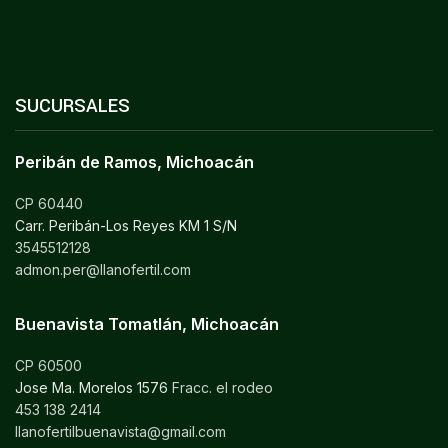
SUCURSALES
Peribán de Ramos, Michoacán
CP 60440
Carr. Peribán-Los Reyes KM 1 S/N
3545512128
admon.per@llanofertil.com
Buenavista Tomatlán, Michoacán
CP 60500
Jose Ma. Morelos 1576
Fracc. el rodeo
453 138 2414
llanofertilbuenavista@gmail.com