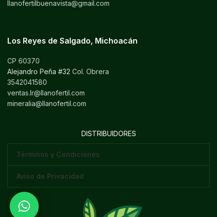
llanofertilbuenavista@gmail.com
Los Reyes de Salgado, Michoacán
CP 60370
Alejandro Peña #32
Col. Obrera
3542041580
ventas.lr@llanofertil.com
mineralia@llanofertil.com
DISTRIBUIDORES
Términos y Condiciones
Aviso de Privacidad