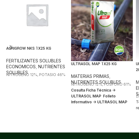
AGRIGROW NKS 1X25 KG
FERTILIZANTES SOLUBLES
ULTRASOL MAP 1X25 KG
U
ECONOMICOS
,
NUTRIENTES
2
SOLUBLES
NITROGENO 12%, POTASIO 46%
MATERIAS PRIMAS
,
NUTRIENTES SOLUBLES
M
NITROGENO 12%, FOSFORO 61%
E
Cosulta Ficha Técnica ->
S
ULTRASOL MAP
Folleto
Z
Informativo -> ULTRASOL MAP
T
r