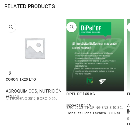
RELATED PRODUCTS
CORON 1X20 LTO
AGROQUIMICOS
,
NUTRICIÓN
DIPEL DF 1X5 KG
E
FOLIAR
NITROGENO 25%, BORO 0.5%
INSECTICIDA
A
BACILLUS THURINGIENSIS 10.3%
I
Consulta Ficha Técnica -> DiPel
A
9
E