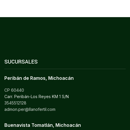
SUCURSALES
Peribán de Ramos, Michoacán
CP 60440
Carr. Peribán-Los Reyes KM 1 S/N
3545512128
admon.per@llanofertil.com
Buenavista Tomatlán, Michoacán