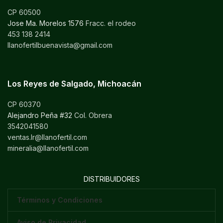
CP 60500
Jose Ma. Morelos 1576
Fracc. el rodeo
453 138 2414
llanofertilbuenavista@gmail.com
Los Reyes de Salgado, Michoacán
CP 60370
Alejandro Peña #32
Col. Obrera
3542041580
ventas.lr@llanofertil.com
mineralia@llanofertil.com
DISTRIBUIDORES
Términos y Condiciones
Aviso de Privacidad