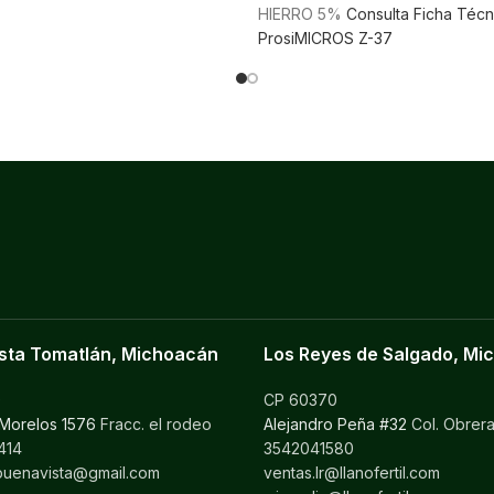
HIERRO 5%
Consulta Ficha Técn
ProsiMICROS Z-37
sta Tomatlán, Michoacán
Los Reyes de Salgado, Mi
0
CP 60370
 Morelos 1576
Fracc. el rodeo
Alejandro Peña #32
Col. Obrer
414
3542041580
ilbuenavista@gmail.com
ventas.lr@llanofertil.com