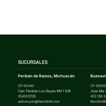
SUCURSALES
Peribán de Ramos, Michoacán
Buenavi
CP 60440
CP 6050
Carr. Peribán-Los Reyes KM 1 S/N
Jose Ma.
3545512128
453 138 2
admon.per@llanofertil.com
llanofert