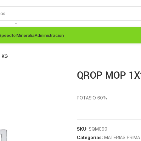
Speedfol
Mineralia
Administración
 KG
QROP MOP 1X
POTASIO 60%
SKU:
SQM090
Categorías:
MATERIAS PRIMA