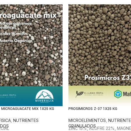
A MICROAGUACATE MIX 1X25 KG
PROSIMICROS Z-37 1X25 KG
ISICA
,
NUTRIENTES
MICROELEMENTOS
,
NUTRIENT
ADOS
GRANULADOS
CIAL
ZINC 15%, AZUFRE 22%, MAGNE