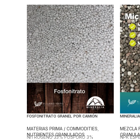
FOSFONITRATO GRANEL POR CAMIÓN
MINERALI
MATERIAS PRIMA / COMMODITIES
,
MEZCLA F
NUTRIENTES GRANULADOS
GRANUL
NITROGENO 33% FOSFORO 3%
NPK ESPE