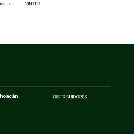
ica ->
VINTER
choacán
DISTRIBUIDORES
a