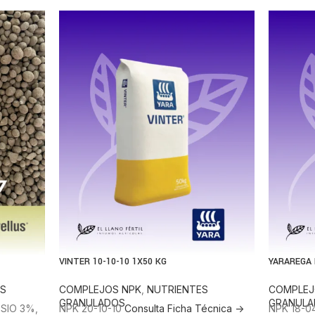
VINTER 10-10-10 1X50 KG
YARAREGA
ES
COMPLEJOS NPK
,
NUTRIENTES
COMPLEJ
GRANULADOS
GRANULA
SIO 3%,
NPK 20-10-10
Consulta Ficha Técnica ->
NPK 18-0