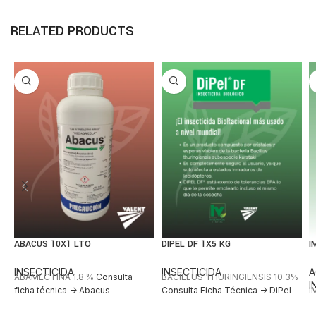
RELATED PRODUCTS
ABACUS 10X1 LTO
DIPEL DF 1X5 KG
I
INSECTICIDA
INSECTICIDA
A
ABAMECTINA 1.8 %
Consulta
BACILLUS THURINGIENSIS 10.3%
I
ficha técnica -> Abacus
Consulta Ficha Técnica -> DiPel
I