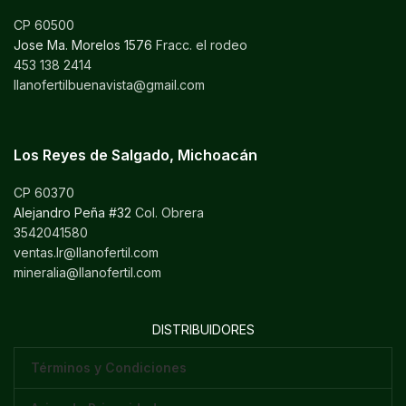
CP 60500
Jose Ma. Morelos 1576
Fracc. el rodeo
453 138 2414
llanofertilbuenavista@gmail.com
Los Reyes de Salgado, Michoacán
CP 60370
Alejandro Peña #32
Col. Obrera
3542041580
ventas.lr@llanofertil.com
mineralia@llanofertil.com
DISTRIBUIDORES
Términos y Condiciones