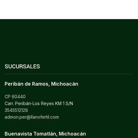
SUCURSALES
Peribán de Ramos, Michoacán
CP 60440
Carr. Peribán-Los Reyes KM 1 S/N
3545512128
admon.per@llanofertil.com
Buenavista Tomatlán, Michoacán