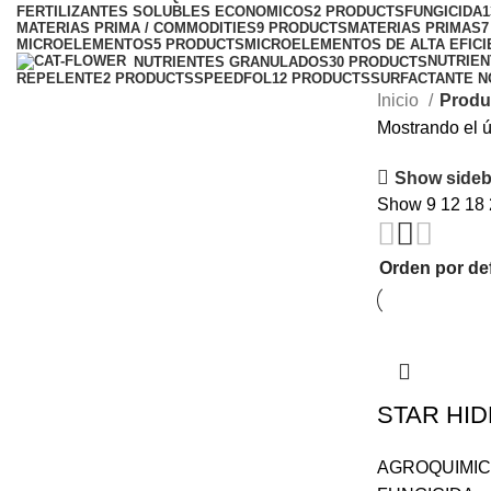
FERTILIZANTES SOLUBLES ECONOMICOS
2 PRODUCTS
FUNGICIDA
MATERIAS PRIMA / COMMODITIES
9 PRODUCTS
MATERIAS PRIMAS
7
MICROELEMENTOS
5 PRODUCTS
MICROELEMENTOS DE ALTA EFICI
NUTRIE
NUTRIENTES GRANULADOS
30 PRODUCTS
REPELENTE
2 PRODUCTS
SPEEDFOL
12 PRODUCTS
SURFACTANTE N
Inicio
Produ
Mostrando el ú
Show sideb
Show
9
12
18
STAR HID
AGROQUIMI