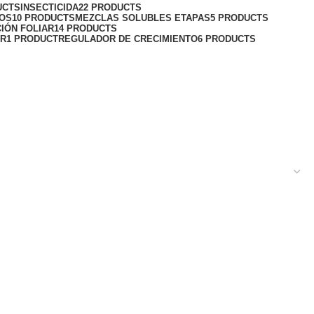
UCTS
INSECTICIDA
22 PRODUCTS
VOS
10 PRODUCTS
MEZCLAS SOLUBLES ETAPAS
5 PRODUCTS
CIÓN FOLIAR
14 PRODUCTS
AR
1 PRODUCT
REGULADOR DE CRECIMIENTO
6 PRODUCTS