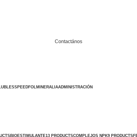
Contactános
LUBLES
SPEEDFOL
MINERALIA
ADMINISTRACIÓN
UCTS
BIOESTIMULANTE
13 PRODUCTS
COMPLEJOS NPK
9 PRODUCTS
F