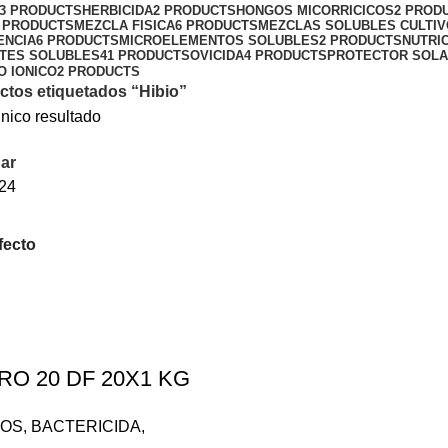
13 PRODUCTS
HERBICIDA
2 PRODUCTS
HONGOS MICORRICICOS
2 PROD
 PRODUCTS
MEZCLA FISICA
6 PRODUCTS
MEZCLAS SOLUBLES CULTI
ENCIA
6 PRODUCTS
MICROELEMENTOS SOLUBLES
2 PRODUCTS
NUTRI
NTES SOLUBLES
41 PRODUCTS
OVICIDA
4 PRODUCTS
PROTECTOR SOL
O IONICO
2 PRODUCTS
ctos etiquetados “Hibio”
nico resultado
ar
24
RO 20 DF 20X1 KG
COS
,
BACTERICIDA
,