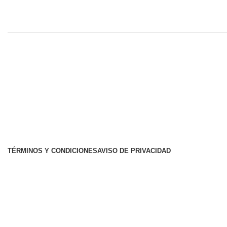
SUCURSALES
Peribán de Ramos, Michoacán
Buenavista T
CP 60440
CP 60500
Carr. Peribán-Los Reyes KM 1 S/N
Jose Ma. Mor
3545512128
453 138 241
admon.per@llanofertil.com
llanofertilb
TÉRMINOS Y CONDICIONES
AVISO DE PRIVACIDAD