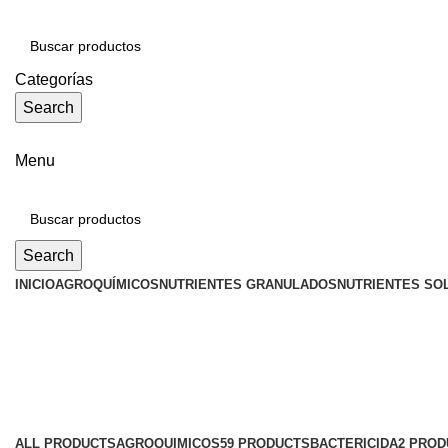
Categorías
Search
Menu
Search
INICIO
AGROQUÍMICOS
NUTRIENTES GRANULADOS
NUTRIENTES SO
Hibio
Categories
ALL
PRODUCTS
AGROQUIMICOS
59 PRODUCTS
BACTERICIDA
2 PROD