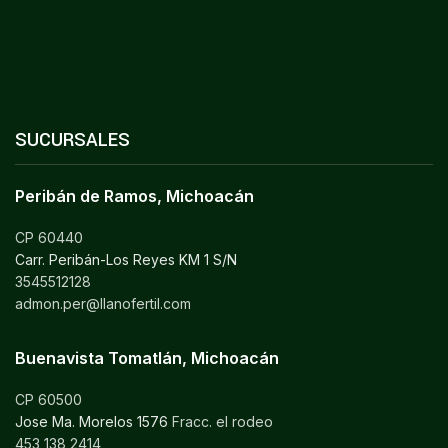
SUCURSALES
Peribán de Ramos, Michoacán
CP 60440
Carr. Peribán-Los Reyes KM 1 S/N
3545512128
admon.per@llanofertil.com
Buenavista Tomatlán, Michoacán
CP 60500
Jose Ma. Morelos 1576
Fracc. el rodeo
453 138 2414