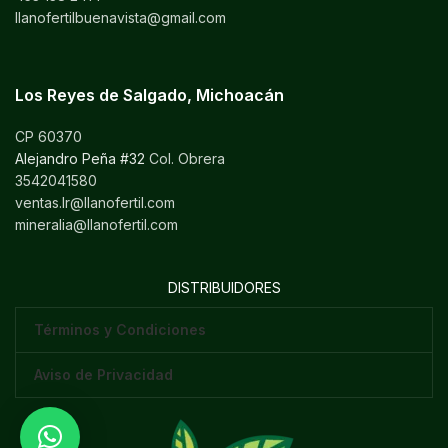
llanofertilbuenavista@gmail.com
Los Reyes de Salgado, Michoacán
CP 60370
Alejandro Peña #32
Col. Obrera
3542041580
ventas.lr@llanofertil.com
mineralia@llanofertil.com
DISTRIBUIDORES
Términos y Condiciones
Aviso de Privacidad