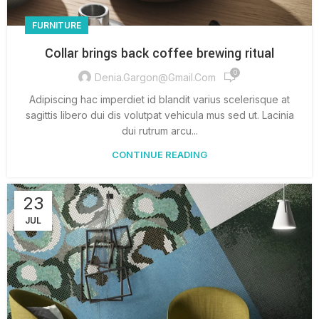
FURNITURE
Collar brings back coffee brewing ritual
0
Denia.gargon@gmail.com
Adipiscing hac imperdiet id blandit varius scelerisque at
sagittis libero dui dis volutpat vehicula mus sed ut. Lacinia
dui rutrum arcu...
CONTINUE READING
23
JUL